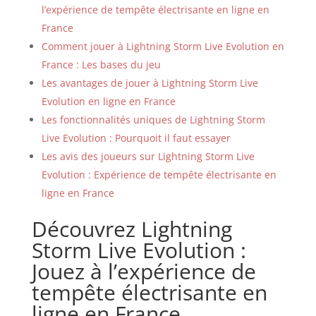
l’expérience de tempête électrisante en ligne en
France
Comment jouer à Lightning Storm Live Evolution en
France : Les bases du jeu
Les avantages de jouer à Lightning Storm Live
Evolution en ligne en France
Les fonctionnalités uniques de Lightning Storm
Live Evolution : Pourquoit il faut essayer
Les avis des joueurs sur Lightning Storm Live
Evolution : Expérience de tempête électrisante en
ligne en France
Découvrez Lightning
Storm Live Evolution :
Jouez à l’expérience de
tempête électrisante en
ligne en France