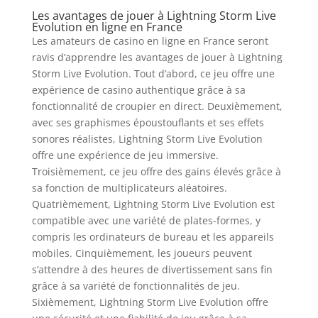
Les avantages de jouer à Lightning Storm Live
Evolution en ligne en France
Les amateurs de casino en ligne en France seront
ravis d’apprendre les avantages de jouer à Lightning
Storm Live Evolution. Tout d’abord, ce jeu offre une
expérience de casino authentique grâce à sa
fonctionnalité de croupier en direct. Deuxièmement,
avec ses graphismes époustouflants et ses effets
sonores réalistes, Lightning Storm Live Evolution
offre une expérience de jeu immersive.
Troisièmement, ce jeu offre des gains élevés grâce à
sa fonction de multiplicateurs aléatoires.
Quatrièmement, Lightning Storm Live Evolution est
compatible avec une variété de plates-formes, y
compris les ordinateurs de bureau et les appareils
mobiles. Cinquièmement, les joueurs peuvent
s’attendre à des heures de divertissement sans fin
grâce à sa variété de fonctionnalités de jeu.
Sixièmement, Lightning Storm Live Evolution offre