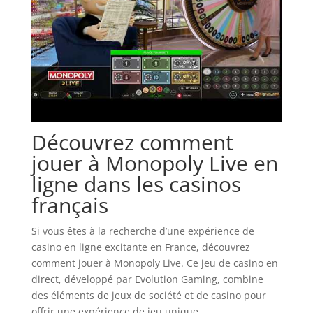
Découvrez comment
jouer à Monopoly Live en
ligne dans les casinos
français
Si vous êtes à la recherche d’une expérience de
casino en ligne excitante en France, découvrez
comment jouer à Monopoly Live. Ce jeu de casino en
direct, développé par Evolution Gaming, combine
des éléments de jeux de société et de casino pour
offrir une expérience de jeu unique.