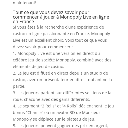
maintenant!
Tout ce que vous devez savoir pour
commencer à jouer à Monopoly Live en ligne
en France
Si vous êtes à la recherche d’une expérience de
casino en ligne passionnante en France, Monopoly
Live est un excellent choix. Voici tout ce que vous
devez savoir pour commencer :
1. Monopoly Live est une version en direct du
célèbre jeu de société Monopoly, combiné avec des
éléments de jeu de casino.
2. Le jeu est diffusé en direct depuis un studio de
casino, avec un présentateur en direct qui anime la
partie.
3. Les joueurs parient sur différentes sections de la
roue, chacune avec des gains différents.
4. Le segment “2 Rolls” et “4 Rolls” déclenchent le jeu
bonus “Chance” où un avatar 3D de Monsieur
Monopoly se déplace sur le plateau de jeu.
5. Les joueurs peuvent gagner des prix en argent,