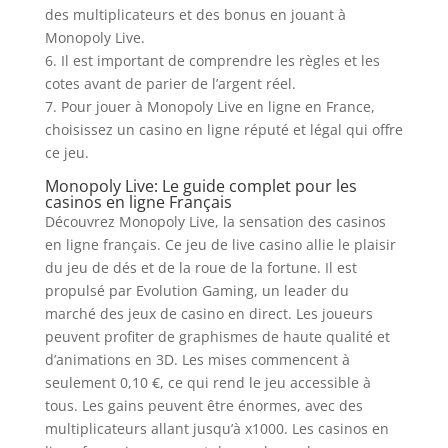
des multiplicateurs et des bonus en jouant à
Monopoly Live.
6. Il est important de comprendre les règles et les
cotes avant de parier de l’argent réel.
7. Pour jouer à Monopoly Live en ligne en France,
choisissez un casino en ligne réputé et légal qui offre
ce jeu.
Monopoly Live: Le guide complet pour les
casinos en ligne Français
Découvrez Monopoly Live, la sensation des casinos
en ligne français. Ce jeu de live casino allie le plaisir
du jeu de dés et de la roue de la fortune. Il est
propulsé par Evolution Gaming, un leader du
marché des jeux de casino en direct. Les joueurs
peuvent profiter de graphismes de haute qualité et
d’animations en 3D. Les mises commencent à
seulement 0,10 €, ce qui rend le jeu accessible à
tous. Les gains peuvent être énormes, avec des
multiplicateurs allant jusqu’à x1000. Les casinos en