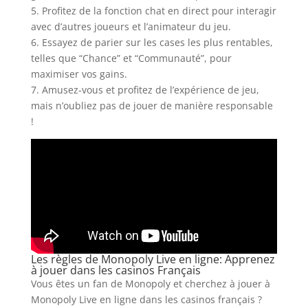
5. Profitez de la fonction chat en direct pour interagir
avec d’autres joueurs et l’animateur du jeu.
6. Essayez de parier sur les cases les plus rentables,
telles que “Chance” et “Communauté”, pour
maximiser vos gains.
7. Amusez-vous et profitez de l’expérience de jeu,
mais n’oubliez pas de jouer de manière responsable
!
Les règles de Monopoly Live en ligne: Apprenez
à jouer dans les casinos Français
Vous êtes un fan de Monopoly et cherchez à jouer à
Monopoly Live en ligne dans les casinos français ?